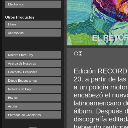
Electrónica
Otros Productos
Libros
Accesorios
Record Store Day
Acerca de Nosotros
Edición RECORD S
Contacto / Peticiones
20, a partir de la
Dónde Encontrarnos
a un policía moto
Métodos de Pago
encabezó el nuevo
Envíos
latinoamericano de
Ayuda
álbum. Después d
Entradas de Conciertos
discografía edita
habiendo participa