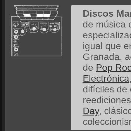
Discos Ma
de música 
especializ
igual que e
Granada, a
de
Pop Ro
Electrónica
difíciles de
reedicione
Day
, clási
coleccionis