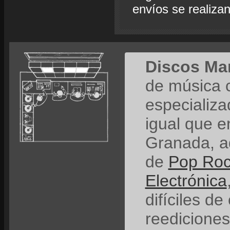
envíos se realiza
Discos Ma
de música 
especializ
igual que e
Granada, a
de
Pop Ro
Electrónica
difíciles de
reedicione