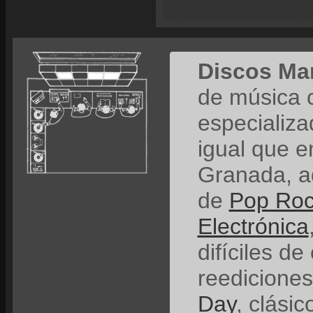
Discos Ma
de música 
especializ
igual que e
Granada, a
de
Pop Ro
Electrónica
difíciles de
reedicione
Day
, clási