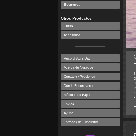
Electrónica
Otros Productos
Libros
Accesorios
Record Store Day
Acerca de Nosotros
1
Contacto / Peticiones
q
e
Dónde Encontrarnos
l
v
Métodos de Pago
s
Envíos
Ayuda
Entradas de Conciertos