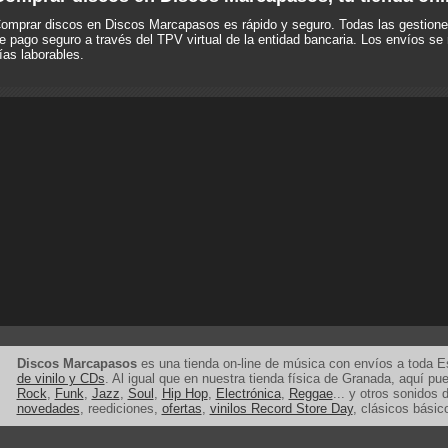
omprar discos en Discos Marcapasos es rápido y seguro. Todas las gestione
e pago seguro a través del TPV virtual de la entidad bancaria. Los envíos se 
ías laborables.
Discos Marcapasos
es una tienda on-line de música con envíos a toda 
de vinilo y CDs
. Al igual que en nuestra tienda física de Granada, aquí p
Rock
,
Funk
,
Jazz
,
Soul
,
Hip Hop
,
Electrónica
,
Reggae
... y otros sonidos d
novedades
, reediciones,
ofertas
,
vinilos Record Store Day
, clásicos básic