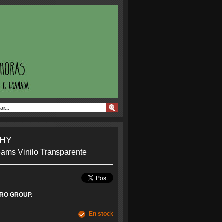
THY
eams Vinilo Transparente
RO GROUP.
En stock