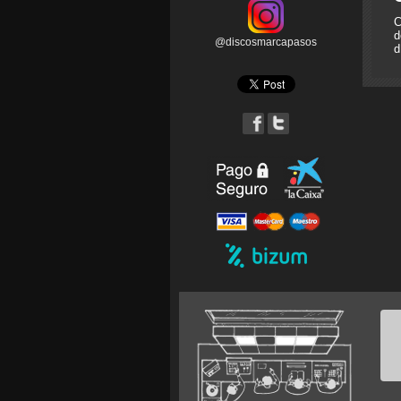
C
d
@discosmarcapasos
d