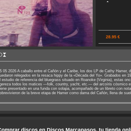
28.95 €
5 05 2026 A caballo entre el Cañón y el Caribe, los dos LP de Cathy Hamer, 
uedaron relegados en la resaca hippy de la «Década del Yo». Grabados en 1
l estudio de referencia del bluegrass situado en Roanoke (Virginia), estas on
igereza todos los matices —folk, country, yacht, etc.— del arcoíris cósmico
iene presentado en una funda con solapa, acompañado de un libreto con nota
obrevivieron de la breve etapa de Hamer como dama del Cañón, llena de sueño
Comprar discos en Discos Marcapasos, tu tienda onl