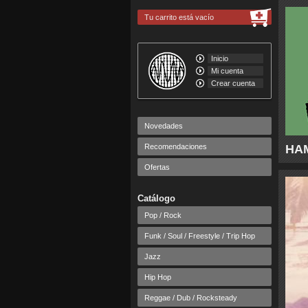
Tu carrito está vacío
Inicio
Mi cuenta
Crear cuenta
Novedades
Recomendaciones
HAM
Ofertas
Catálogo
Pop / Rock
Funk / Soul / Freestyle / Trip Hop
Jazz
Hip Hop
Reggae / Dub / Rocksteady