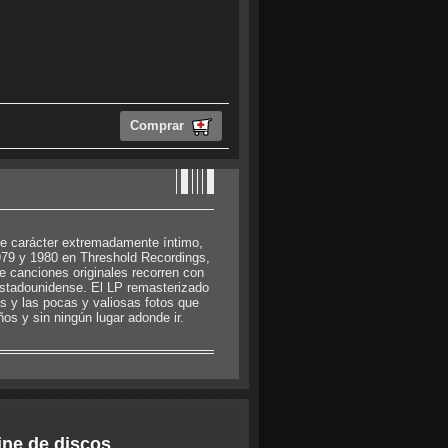
Comprar
de carácter extremadamente íntimo,
979 y 1980 en Threshold Recordings,
ce canciones originales recorren con
 estadounidense. El LP remasterizado
s y las pocas y valiosas fotos que
s y sin ningún lugar adonde ir.
ine de discos