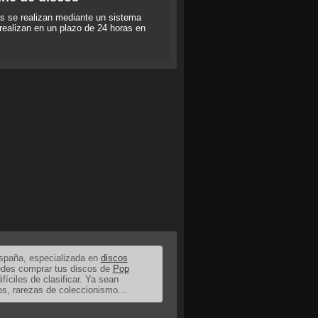
s se realizan mediante un sistema
realizan en un plazo de 24 horas en
España, especializada en
discos
uedes comprar tus discos de
Pop
ifíciles de clasificar. Ya sean
os, rarezas de coleccionismo...