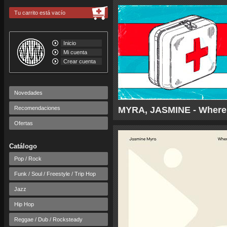
Tu carrito está vacío
Inicio
Mi cuenta
Crear cuenta
Novedades
Recomendaciones
MYRA, JASMINE - Where Li
Ofertas
Catálogo
Pop / Rock
Funk / Soul / Freestyle / Trip Hop
Jazz
Hip Hop
Reggae / Dub / Rocksteady