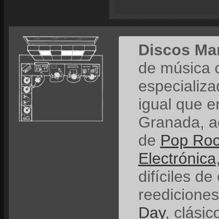
Discos Ma
de música 
especializ
igual que e
Granada, a
de
Pop Ro
Electrónica
difíciles de
reedicione
Day
, clási