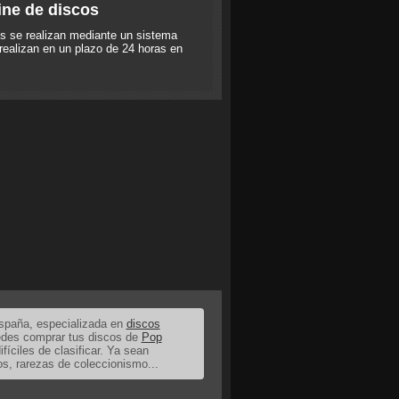
ine de discos
s se realizan mediante un sistema
realizan en un plazo de 24 horas en
España, especializada en
discos
uedes comprar tus discos de
Pop
ifíciles de clasificar. Ya sean
os, rarezas de coleccionismo...