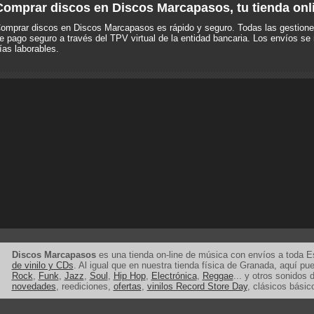
Comprar discos en Discos Marcapasos, tu tienda onl
omprar discos en Discos Marcapasos es rápido y seguro. Todas las gestione
e pago seguro a través del TPV virtual de la entidad bancaria. Los envíos se 
ías laborables.
Discos Marcapasos
es una tienda on-line de música con envíos a toda 
de vinilo y CDs
. Al igual que en nuestra tienda física de Granada, aquí p
Rock
,
Funk
,
Jazz
,
Soul
,
Hip Hop
,
Electrónica
,
Reggae
... y otros sonidos d
novedades
, reediciones,
ofertas
,
vinilos Record Store Day
, clásicos básic