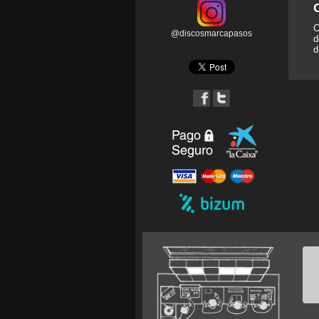
C
@discosmarcapasos
d
d