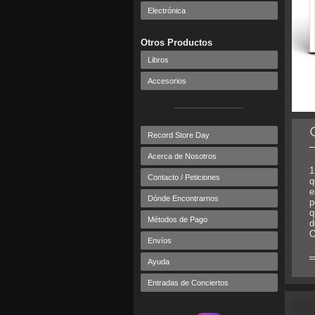
Electrónica
Otros Productos
Libros
Accesorios
Record Store Day
Acerca de Nosotros
1
Contacto / Peticiones
q
e
Dónde Encontrarnos
p
q
Métodos de Pago
d
O
Envíos
Ayuda
Entradas de Conciertos