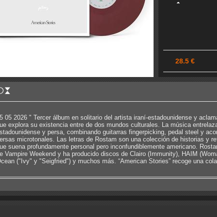
28.5 €
5 05 2026 " Tercer álbum en solitario del artista iraní-estadounidense y acla
ue explora su existencia entre de dos mundos culturales. La música entrelaz
stadounidense y persa, combinando guitarras fingerpicking, pedal steel y a
ersas microtonales. Las letras de Rostam son una colección de historias y ref
ue suena profundamente personal pero inconfundiblemente americano. Rost
e Vampire Weekend y ha producido discos de Clairo (Immunity), HAIM (Woman 
cean ("Ivy" y "Seigfried") y muchos más. “American Stories” recoge una colab