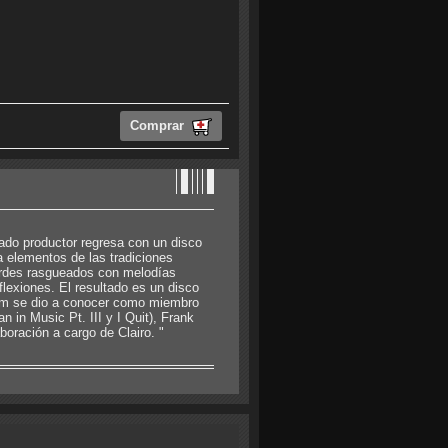
Comprar
mado productor regresa con un disco
a elementos de las tradiciones
cordes rasgueados con melodías
lexiones. El resultado es un disco
am se dio a conocer como miembro
in Music Pt. III y I Quit), Frank
oración a cargo de Clairo. "