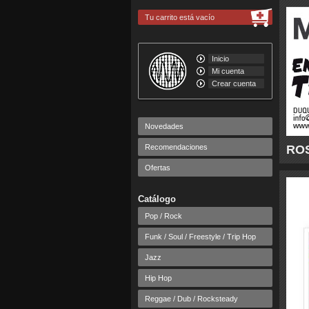
Tu carrito está vacío
Inicio
Mi cuenta
Crear cuenta
Novedades
Recomendaciones
ROS
Ofertas
Catálogo
Pop / Rock
Funk / Soul / Freestyle / Trip Hop
Jazz
Hip Hop
Reggae / Dub / Rocksteady