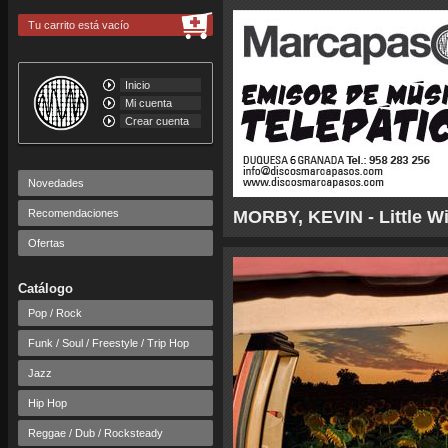
Tu carrito está vacío
Inicio
Mi cuenta
Crear cuenta
Novedades
Recomendaciones
MORBY, KEVIN - Little W
Ofertas
Catálogo
Pop / Rock
Funk / Soul / Freestyle / Trip Hop
Jazz
Hip Hop
Reggae / Dub / Rocksteady