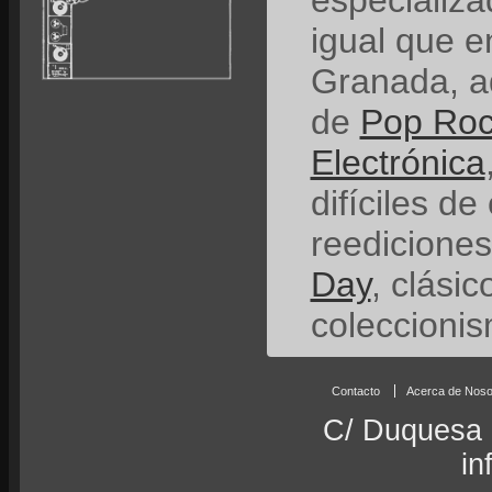
especializ
igual que e
Granada, a
de
Pop Ro
Electrónica
difíciles de
reedicione
Day
, clási
coleccionis
Contacto
Acerca de Noso
C/ Duquesa 
in