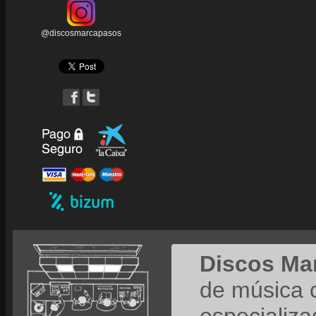
@discosmarcapasos
Discos Ma
de música 