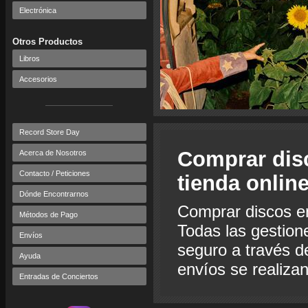
Electrónica
Otros Productos
Libros
Accesorios
Record Store Day
Comprar dis
Acerca de Nosotros
Contacto / Peticiones
tienda onlin
Dónde Encontrarnos
Comprar discos e
Métodos de Pago
Todas las gestion
Envíos
seguro a través de
Ayuda
envíos se realiza
Entradas de Conciertos