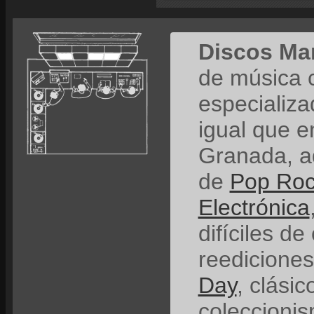
Discos Ma
de música 
especializ
igual que e
Granada, a
de
Pop Ro
Electrónica
difíciles de
reedicione
Day
, clási
coleccionis