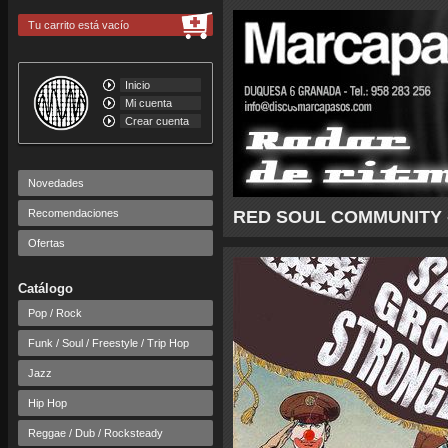
Tu carrito está vacío
Inicio
Mi cuenta
Crear cuenta
Novedades
Recomendaciones
RED SOUL COMMUNITY -
Ofertas
Catálogo
Pop / Rock
Funk / Soul / Freestyle / Trip Hop
Jazz
Hip Hop
Reggae / Dub / Rocksteady