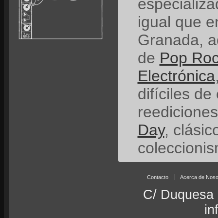
especializ
igual que e
Granada, a
de
Pop Ro
Electrónica
difíciles de
reedicione
Day
, clási
coleccionis
Contacto
Acerca de Noso
C/ Duquesa 
in