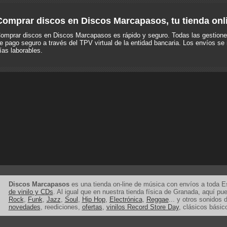
Comprar discos en Discos Marcapasos, tu tienda onl
omprar discos en Discos Marcapasos es rápido y seguro. Todas las gestione
e pago seguro a través del TPV virtual de la entidad bancaria. Los envíos se 
ías laborables.
Discos Marcapasos
es una tienda on-line de música con envíos a toda 
de vinilo y CDs
. Al igual que en nuestra tienda física de Granada, aquí p
Rock
,
Funk
,
Jazz
,
Soul
,
Hip Hop
,
Electrónica
,
Reggae
... y otros sonidos d
novedades
, reediciones,
ofertas
,
vinilos Record Store Day
, clásicos básic