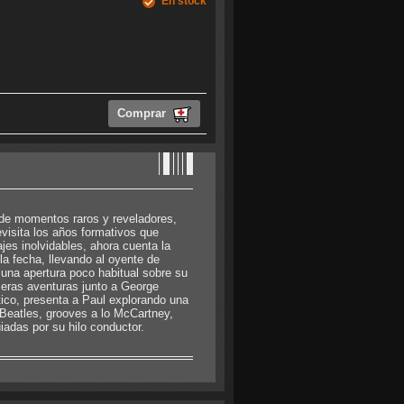
En stock
Comprar
 de momentos raros y reveladores,
visita los años formativos que
jes inolvidables, ahora cuenta la
la fecha, llevando al oyente de
una apertura poco habitual sobre su
imeras aventuras junto a George
ico, presenta a Paul explorando una
 Beatles, grooves a lo McCartney,
iadas por su hilo conductor.