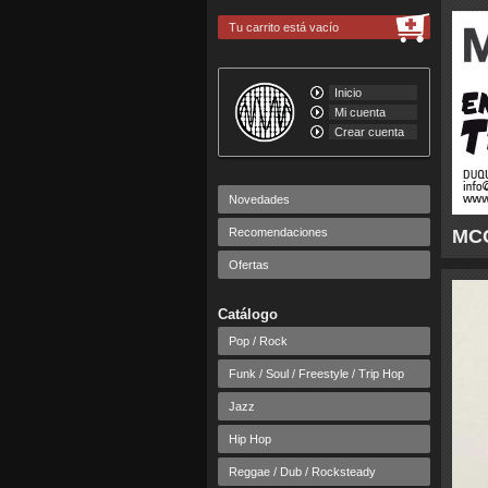
Tu carrito está vacío
Inicio
Mi cuenta
Crear cuenta
Novedades
Recomendaciones
MCC
Ofertas
Catálogo
Pop / Rock
Funk / Soul / Freestyle / Trip Hop
Jazz
Hip Hop
Reggae / Dub / Rocksteady