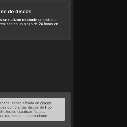
ine de discos
s se realizan mediante un sistema
realizan en un plazo de 24 horas en
España, especializada en
discos
uedes comprar tus discos de
Pop
ifíciles de clasificar. Ya sean
os, rarezas de coleccionismo...