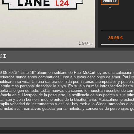
Vinilo LP
38.95 €
9 05 2026 " Este 18º álbum en solitario de Paul McCartney es una colección
ecuerdos nunca antes compartidos junto a nuevas canciones de amor. Paul re
oldearon su vida. En una carrera definida por historias atemporales y persona
istoria más personal de todas: la suya. Es su álbum más introspectivo hasta 
uelta al origen de todo. Estas nuevas canciones lo muestran escribiendo con 
nfancia en el Liverpool de la posguerra, la resiliencia de sus padres y sus pr
arrison y John Lennon, mucho antes de la Beatlemanía. Musicalmente ecléct
mplia variedad de instrumentos y estilos: hay rock a lo Wings, armonías a lo
ntimidad sutil, narrativas guiadas por la melodía y canciones de personajes gu