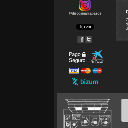
@discosmarcapasos
C
d
d