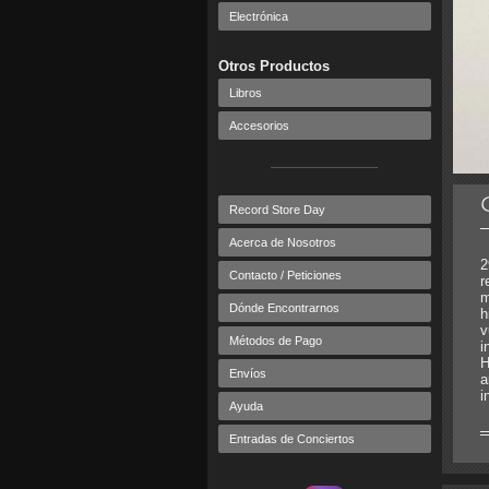
Electrónica
Otros Productos
Libros
Accesorios
Record Store Day
Acerca de Nosotros
2
Contacto / Peticiones
r
m
Dónde Encontrarnos
h
v
Métodos de Pago
i
H
Envíos
a
i
Ayuda
Entradas de Conciertos