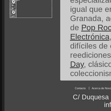
especializ
igual que e
Granada, a
de
Pop Ro
Electrónica
difíciles de
reedicione
Day
, clási
coleccionis
Contacto
Acerca de Noso
C/ Duquesa 
in