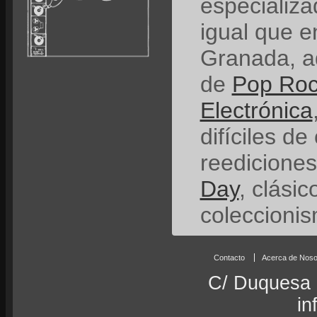
especializ
igual que e
Granada, a
de
Pop Ro
Electrónica
difíciles de
reedicione
Day
, clási
coleccionis
Contacto
Acerca de Noso
C/ Duquesa 
in