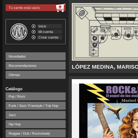
Tu carrito está vacío
Inicio
Mi cuenta
Crear cuenta
Novedades
Recomendaciones
LÓPEZ MEDINA, MARISOL -
Ofertas
Catálogo
Pop / Rock
Funk / Soul / Freestyle / Trip Hop
Jazz
Hip Hop
Reggae / Dub / Rocksteady