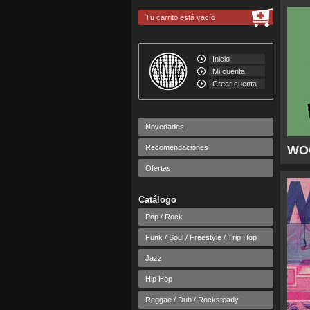
Tu carrito está vacío
Inicio
Mi cuenta
Crear cuenta
Novedades
Recomendaciones
WOO
Ofertas
Catálogo
Pop / Rock
Funk / Soul / Freestyle / Trip Hop
Jazz
Hip Hop
Reggae / Dub / Rocksteady