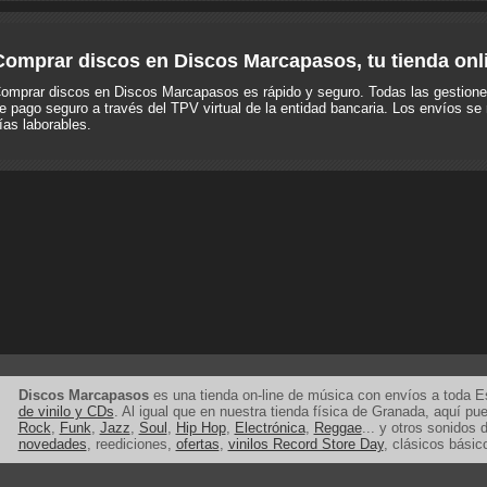
Comprar discos en Discos Marcapasos, tu tienda onl
omprar discos en Discos Marcapasos es rápido y seguro. Todas las gestione
e pago seguro a través del TPV virtual de la entidad bancaria. Los envíos se 
ías laborables.
Discos Marcapasos
es una tienda on-line de música con envíos a toda 
de vinilo y CDs
. Al igual que en nuestra tienda física de Granada, aquí p
Rock
,
Funk
,
Jazz
,
Soul
,
Hip Hop
,
Electrónica
,
Reggae
... y otros sonidos d
novedades
, reediciones,
ofertas
,
vinilos Record Store Day
, clásicos básic