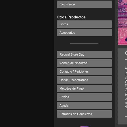
Electrónica
Otros Productos
Libros
Accesorios
Record Store Day
Acerca de Nosotros
A
Contacto / Peticiones
l
y
Dónde Encontrarnos
W
F
Métodos de Pago
C
e
Envíos
e
p
Ayuda
d
Entradas de Conciertos