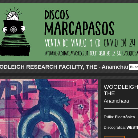
DLEIGH RESEARCH FACILITY, THE - Anamchara
WOODLEIGH 
THE
Anamchara
Estilo:
Electrónica
Discográfica:
WEST