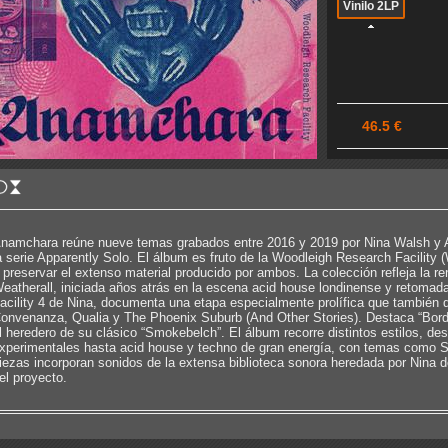
Vinilo 2LP
46.5 €
namchara reúne nueve temas grabados entre 2016 y 2019 por Nina Walsh y A
a serie Apparently Solo. El álbum es fruto de la Woodleigh Research Facility
 preservar el extenso material producido por ambos. La colección refleja la 
eatherall, iniciada años atrás en la escena acid house londinense y retomad
acility 4 de Nina, documenta una etapa especialmente prolífica que también d
onvenanza, Qualia y The Phoenix Suburb (And Other Stories). Destaca “Borde
l heredero de su clásico “Smokebelch”. El álbum recorre distintos estilos, de
xperimentales hasta acid house y techno de gran energía, con temas como 
iezas incorporan sonidos de la extensa biblioteca sonora heredada por Nina d
el proyecto.