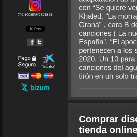
con “Se quiere ve
Khaled, “La morral
@discosmarcapasos
Graná” , cara B de
canciones ( La nue
España”, “El apoca
pertenecen a los 
2020. Un 10 par
canciones del agu
tirón en un solo tr
Comprar dis
tienda onlin