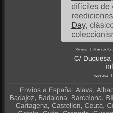
difíciles de
reedicione
Day
, clási
coleccionis
Contacto
Acerca de Noso
C/ Duquesa 
in
Aviso Legal
Envíos a España: Alava, Albace
Badajoz, Badalona, Barcelona, Bi
Cartagena, Castellon, Ceuta, 