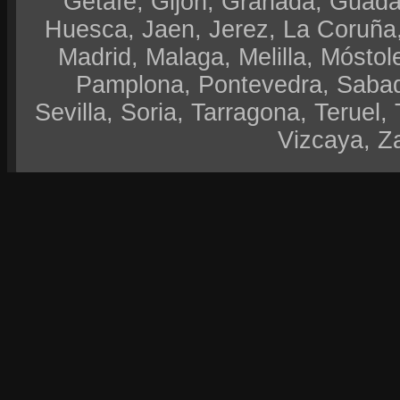
Getafe, Gijón, Granada, Guadal
Huesca, Jaen, Jerez, La Coruña,
Madrid, Malaga, Melilla, Móstol
Pamplona, Pontevedra, Sabad
Sevilla, Soria, Tarragona, Teruel, 
Vizcaya, Z