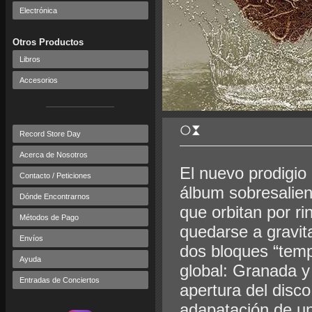
Electrónica
Otros Productos
Libros
Accesorios
Record Store Day
Acerca de Nosotros
El nuevo prodigi
Contacto / Peticiones
álbum sobresalien
Dónde Encontrarnos
que orbitan por r
Métodos de Pago
quedarse a gravit
Envíos
dos bloques “temp
Ayuda
global: Granada y
Entradas de Conciertos
apertura del disco
adapatación de u