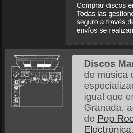
Comprar discos e
Todas las gestion
seguro a través de
envíos se realiza
Discos Ma
de música 
especializ
igual que e
Granada, a
de
Pop Ro
Electrónica