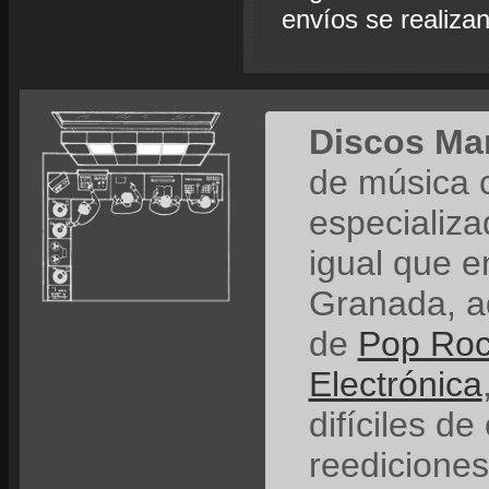
envíos se realiza
Discos Ma
de música 
especializ
igual que e
Granada, a
de
Pop Ro
Electrónica
difíciles de
reedicione