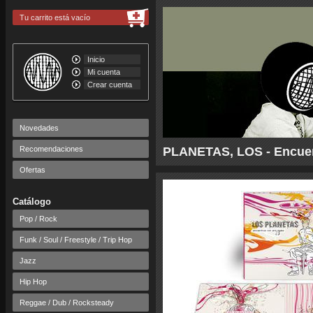
Tu carrito está vacío
Inicio
Mi cuenta
Crear cuenta
Novedades
Recomendaciones
PLANETAS, LOS - Encuen
Ofertas
Catálogo
Pop / Rock
Funk / Soul / Freestyle / Trip Hop
Jazz
Hip Hop
Reggae / Dub / Rocksteady