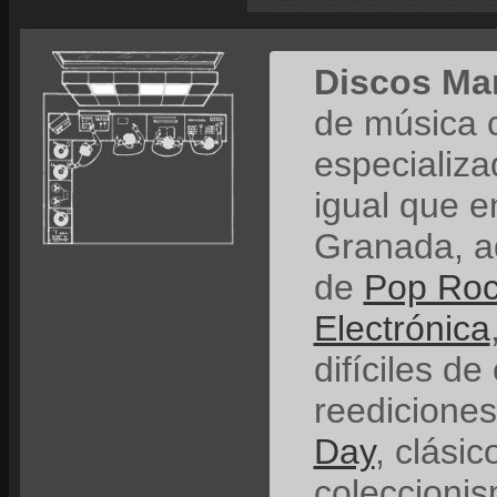
Discos Ma
de música 
especializ
igual que e
Granada, a
de
Pop Ro
Electrónica
difíciles de
reedicione
Day
, clási
coleccionis