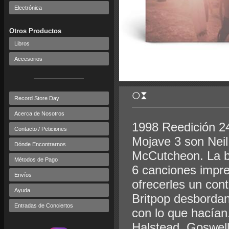
Electrónica
Otros Productos
Libros
Accesorios
Record Store Day
Acerca de Nosotros
1998 Reedición 24
Contacto / Peticiones
Mojave 3 son Neil
Dónde Encontrarnos
McCutcheon. La b
Métodos de Pago
6 canciones impre
Envíos
ofrecerles un con
Ayuda
Britpop desbordan
Entradas de Conciertos
con lo que hacían
Halstead, Goswel