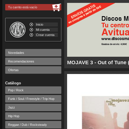
Tu carrito está vacío
Inicio
Mi cuenta
Crear cuenta
Novedades
Recomendaciones
MOJAVE 3 - Out of Tune 
Ofertas
Catálogo
Pop / Rock
Funk / Soul / Freestyle / Trip Hop
Jazz
Hip Hop
Reggae / Dub / Rocksteady