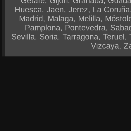
Getafe, Gijón, Granada, Guadal
Huesca, Jaen, Jerez, La Coruña,
Madrid, Malaga, Melilla, Móstol
Pamplona, Pontevedra, Sabad
Sevilla, Soria, Tarragona, Teruel, 
Vizcaya, Z