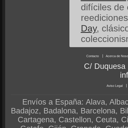
difíciles de
reedicione
Day
, clási
coleccionis
Contacto
Acerca de Noso
C/ Duquesa 
in
Aviso Legal
Envíos a España: Alava, Albace
Badajoz, Badalona, Barcelona, Bi
Cartagena, Castellon, Ceuta, 