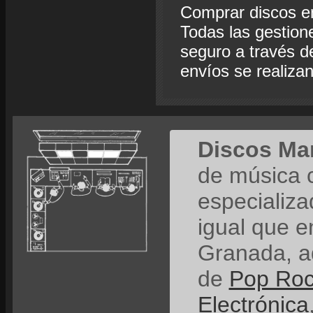
Comprar discos e
Todas las gestion
seguro a través de
envíos se realiza
Discos Ma
de música 
especializ
igual que e
Granada, a
de
Pop Ro
Electrónica