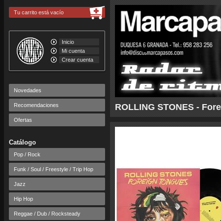
Tu carrito está vacío
Inicio
Mi cuenta
Crear cuenta
Novedades
Recomendaciones
ROLLING STONES - Forei
Ofertas
Catálogo
Pop / Rock
Funk / Soul / Freestyle / Trip Hop
Jazz
Hip Hop
Reggae / Dub / Rocksteady