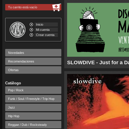
Tu carrito está vacío
Inicio
Mi cuenta
Crear cuenta
Novedades
Recomendaciones
SLOWDIVE - Just for a Da
Ofertas
Catálogo
Pop / Rock
Funk / Soul / Freestyle / Trip Hop
Jazz
Hip Hop
Reggae / Dub / Rocksteady