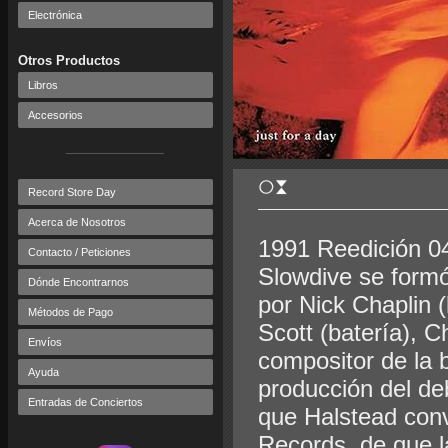
Electrónica
Otros Productos
Libros
Accesorios
Record Store Day
Acerca de Nosotros
1991 Reedición 0
Contacto / Peticiones
Slowdive se form
Dónde Encontrarnos
por Nick Chaplin (
Métodos de Pago
Scott (batería), Ch
Envíos
compositor de la b
Ayuda
producción del d
Entradas de Conciertos
que Halstead conv
Records, de que l