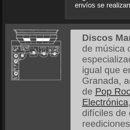
envíos se realiza
Discos Ma
de música 
especializ
igual que e
Granada, a
de
Pop Ro
Electrónica
difíciles de
reedicione