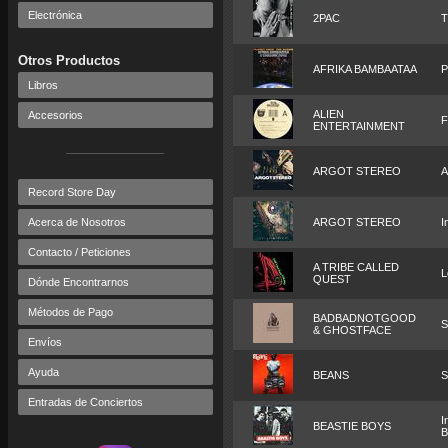
Electrónica
2PAC
T
Otros Productos
AFRIKA BAMBAATAA
P
Libros
ALIEN
Accesorios
F
ENTERTAINMENT
ARGOT STEREO
A
Record Store Day
Acerca de Nosotros
ARGOT STEREO
I
Contacto / Peticiones
A TRIBE CALLED
L
QUEST
Dónde Encontrarnos
Métodos de Pago
BADBADNOTGOOD
S
& GHOSTFACE
Envíos
Ayuda
BEANS
S
Entradas de Conciertos
I
BEASTIE BOYS
B