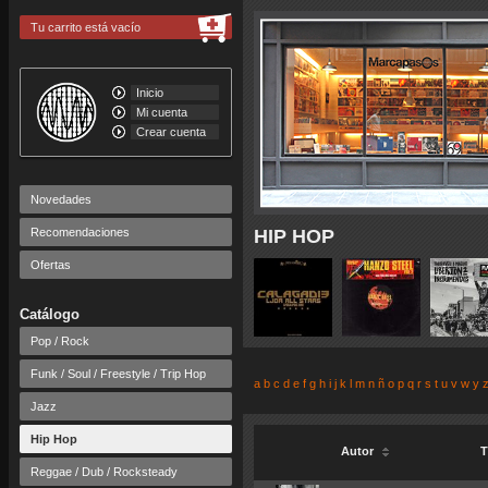
Tu carrito está vacío
Inicio
Mi cuenta
Crear cuenta
Novedades
Recomendaciones
HIP HOP
Ofertas
Catálogo
Pop / Rock
Funk / Soul / Freestyle / Trip Hop
a
b
c
d
e
f
g
h
i
j
k
l
m
n
ñ
o
p
q
r
s
t
u
v
w
y
Jazz
Hip Hop
Autor
T
Reggae / Dub / Rocksteady