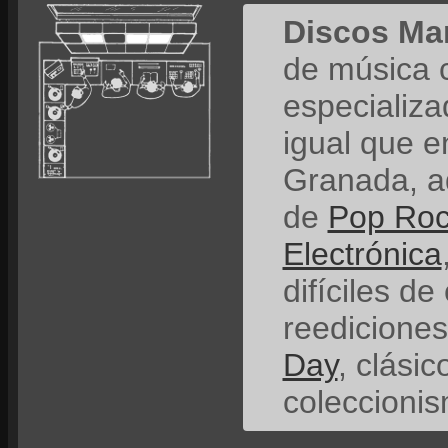
Discos Ma
de música 
especializ
igual que e
Granada, a
de
Pop Ro
Electrónica
difíciles de
reedicione
Day
, clási
coleccionis