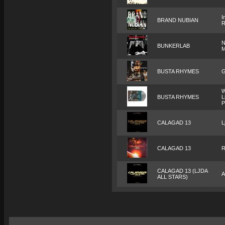
I
BRAND NUBIAN
R
N
BUNKERLAB
M
BUSTA RHYMES
G
W
BUSTA RHYMES
L
P
CALAGAD 13
L
CALAGAD 13
R
CALAGAD 13 (LJDA
A
ALL STARS)