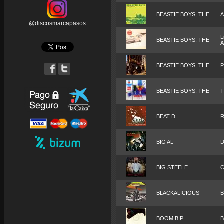
BEASTIE BOYS, THE
A
@discosmarcapasos
L
BEASTIE BOYS, THE
A
BEASTIE BOYS, THE
P
BEASTIE BOYS, THE
T
BEAT D
R
BIG AL
D
BIG STEELE
C
BLACKALICIOUS
B
BOOM BIP
B