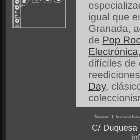
especializ
igual que e
Granada, a
de
Pop Ro
Electrónica
difíciles de
reedicione
Day
, clási
coleccionis
Contacto
Acerca de Noso
C/ Duquesa 
in