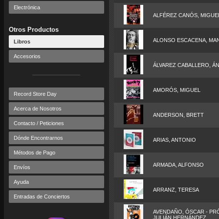
Electrónica
ALFÉREZ CANÓS, MIGUE
Otros Productos
ALONSO ESCACENA, MA
Libros
Accesorios
ÁLVAREZ CABALLERO, Á
AMORÓS, MIGUEL
Record Store Day
Acerca de Nosotros
ANDERSON, BRETT
Contacto / Peticiones
Dónde Encontrarnos
ARIAS, ANTONIO
Métodos de Pago
ARMADA, ALFONSO
Envíos
Ayuda
ARRANZ, TERESA
Entradas de Conciertos
AVENDAÑO, ÓSCAR - P
JULIÁN HERNÁNDEZ