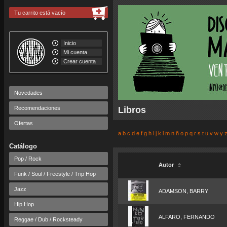
Tu carrito está vacío
Inicio
Mi cuenta
Crear cuenta
Novedades
Recomendaciones
Libros
Ofertas
a
b
c
d
e
f
g
h
i
j
k
l
m
n
ñ
o
p
q
r
s
t
u
v
w
y
Catálogo
Pop / Rock
Autor
Funk / Soul / Freestyle / Trip Hop
Jazz
ADAMSON, BARRY
Hip Hop
ALFARO, FERNANDO
Reggae / Dub / Rocksteady