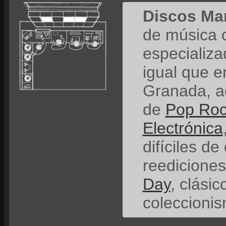
Discos Ma
de música 
especializ
igual que e
Granada, a
de
Pop Ro
Electrónica
difíciles de
reedicione
Day
, clási
coleccionis