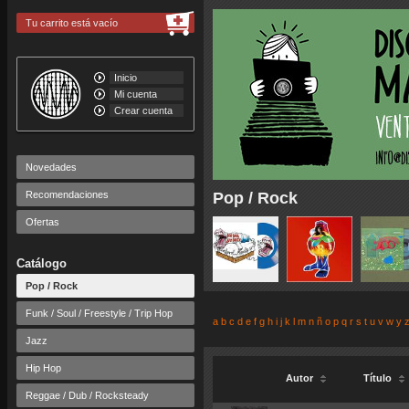
Tu carrito está vacío
Inicio
Mi cuenta
Crear cuenta
Novedades
Recomendaciones
Pop / Rock
Ofertas
Catálogo
Pop / Rock
Funk / Soul / Freestyle / Trip Hop
a
b
c
d
e
f
g
h
i
j
k
l
m
n
ñ
o
p
q
r
s
t
u
v
w
y
Jazz
Hip Hop
Autor
Título
Reggae / Dub / Rocksteady