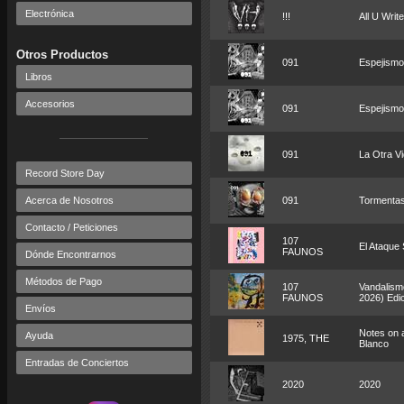
Electrónica
!!!
All U Writ
Otros Productos
091
Espejismo
Libros
Accesorios
091
Espejismo
091
La Otra V
Record Store Day
Acerca de Nosotros
091
Tormentas
Contacto / Peticiones
107
El Ataque
FAUNOS
Dónde Encontrarnos
Métodos de Pago
107
Vandalism
FAUNOS
2026) Edic
Envíos
Notes on a
Ayuda
1975, THE
Blanco
Entradas de Conciertos
2020
2020