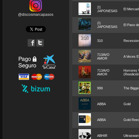
21
El Mercado
JAPONESAS
@discosmarcapasos
21
El Paso d
JAPONESAS
310
Recession
713AVO
A Veces El
AMOR
713AVO
Horrores V
AMOR
(Reedició
999
The Bigges
ABBA
Gold
ABBA
Gold Reedi
ABHIR
Ultraswan