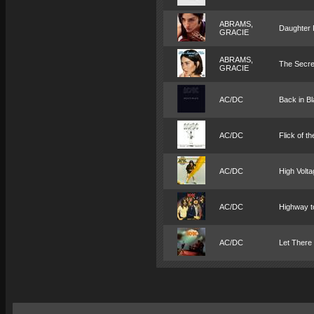
ABRAMS,
Daughter 
GRACIE
ABRAMS,
The Secre
GRACIE
AC/DC
Back in B
AC/DC
Flick of t
AC/DC
High Volta
AC/DC
Highway to
AC/DC
Let There