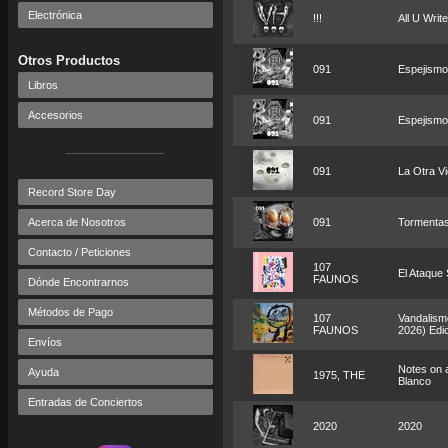
Electrónica
!!!
All U Writ
Otros Productos
091
Espejismo
Libros
Accesorios
091
Espejismo
091
La Otra V
Record Store Day
Acerca de Nosotros
091
Tormentas
Contacto / Peticiones
107
El Ataque
FAUNOS
Dónde Encontrarnos
Métodos de Pago
107
Vandalism
FAUNOS
2026) Edic
Envíos
Notes on a
Ayuda
1975, THE
Blanco
Entradas de Conciertos
2020
2020