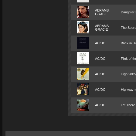
ABRAMS,
Daughter 
GRACIE
ABRAMS,
The Secre
GRACIE
AC/DC
Back in B
AC/DC
Flick of t
AC/DC
High Volta
AC/DC
Highway to
AC/DC
Let There