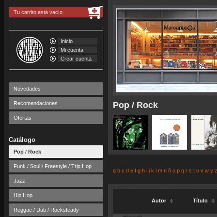
Tu carrito está vacío
Inicio
Mi cuenta
Crear cuenta
Novedades
Recomendaciones
Pop / Rock
Ofertas
Catálogo
Pop / Rock
Funk / Soul / Freestyle / Trip Hop
a
b
c
d
e
f
g
h
i
j
k
l
m
n
ñ
o
p
q
r
s
t
u
v
w
y
Jazz
Hip Hop
Autor
Título
Reggae / Dub / Rocksteady