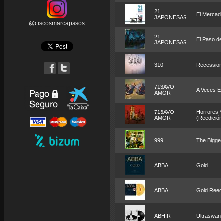
21
El Mercado
JAPONESAS
@discosmarcapasos
21
El Paso d
JAPONESAS
310
Recession
713AVO
A Veces El
AMOR
713AVO
Horrores V
AMOR
(Reedició
999
The Bigges
ABBA
Gold
ABBA
Gold Reedi
ABHIR
Ultraswan