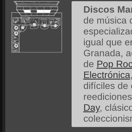
Discos Ma
de música 
especializ
igual que e
Granada, a
de
Pop Ro
Electrónica
difíciles de
reedicione
Day
, clási
coleccionis