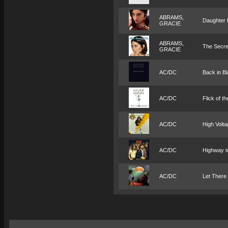
ABRAMS,
Daughter 
GRACIE
ABRAMS,
The Secre
GRACIE
AC/DC
Back in B
AC/DC
Flick of t
AC/DC
High Volta
AC/DC
Highway to
AC/DC
Let There