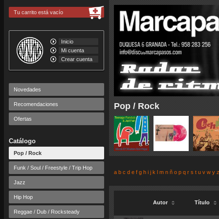
Tu carrito está vacío
Inicio
Mi cuenta
Crear cuenta
Novedades
Recomendaciones
Pop / Rock
Ofertas
Catálogo
Pop / Rock
Funk / Soul / Freestyle / Trip Hop
a
b
c
d
e
f
g
h
i
j
k
l
m
n
ñ
o
p
q
r
s
t
u
v
w
y
Jazz
Hip Hop
Autor
Título
Reggae / Dub / Rocksteady