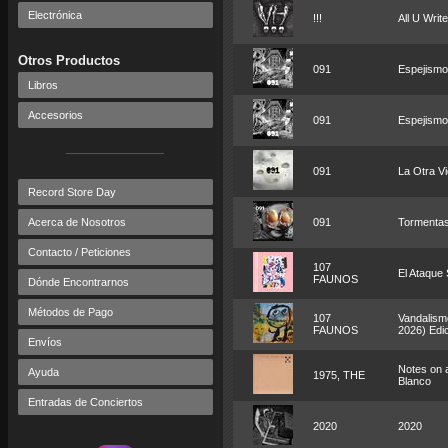
Electrónica
!!!
All U Writ
Otros Productos
091
Espejismo
Libros
Accesorios
091
Espejismo
091
La Otra V
Record Store Day
Acerca de Nosotros
091
Tormentas
Contacto / Peticiones
107
El Ataque
FAUNOS
Dónde Encontrarnos
Métodos de Pago
107
Vandalism
FAUNOS
2026) Edic
Envíos
Notes on a
Ayuda
1975, THE
Blanco
Entradas de Conciertos
2020
2020