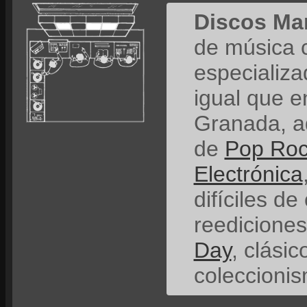
Discos Ma
de música 
especializ
igual que e
Granada, a
de
Pop Ro
Electrónica
difíciles de
reedicione
Day
, clási
coleccionis