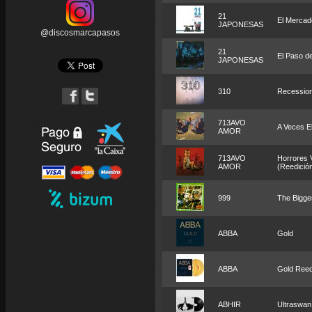
21
El Mercado
JAPONESAS
@discosmarcapasos
21
El Paso d
JAPONESAS
310
Recession
713AVO
A Veces El
AMOR
713AVO
Horrores V
AMOR
(Reedició
999
The Bigges
ABBA
Gold
ABBA
Gold Reedi
ABHIR
Ultraswan