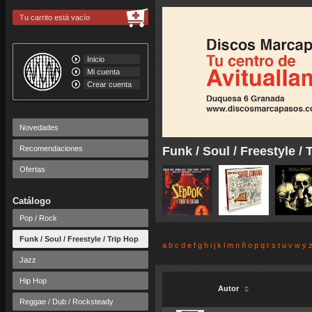
Tu carrito está vacío
Inicio
Mi cuenta
Crear cuenta
Novedades
Recomendaciones
Funk / Soul / Freestyle / 
Ofertas
Catálogo
Pop / Rock
Funk / Soul / Freestyle / Trip Hop
a
b
c
d
e
f
g
h
i
j
k
l
m
n
ñ
o
p
q
r
s
t
u
v
w
y
Jazz
Hip Hop
Autor
Reggae / Dub / Rocksteady