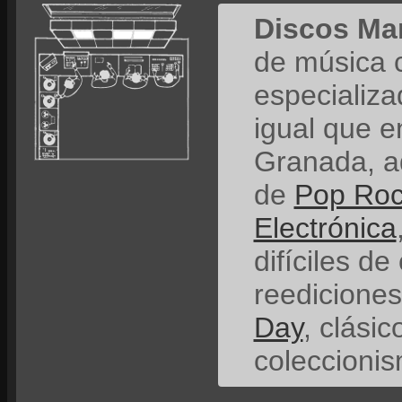
Discos Ma
de música 
especializ
igual que e
Granada, a
de
Pop Ro
Electrónica
difíciles de
reedicione
Day
, clási
coleccionis