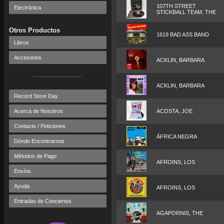
107TH STREET
Electrónica
STICKBALL TEAM, THE
Otros Productos
1619 BAD ASS BAND
Libros
Accesorios
ACKLIN, BARBARA
ACKLIN, BARBARA
Record Store Day
Acerca de Nosotros
ACOSTA, JOE
Contacto / Peticiones
ÁFRICA NEGRA
Dónde Encontrarnos
Métodos de Pago
AFROINS, LOS
Envíos
Ayuda
AFROINS, LOS
Entradas de Conciertos
AGAPORNIS, THE