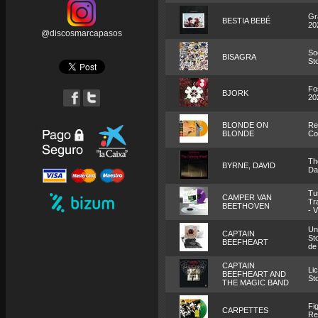
Gr
BESTIA BEBÉ
20
@discosmarcapasos
Soc
BISAGRA
St
Fo
BJORK
20
BLONDE ON
Re
BLONDE
Co
Th
BYRNE, DAVID
Da
Tu
CAMPER VAN
Tr
BEETHOVEN
- V
Un
CAPTAIN
St
BEEFHEART
de
CAPTAIN
Li
BEEFHEART AND
St
THE MAGIC BAND
Fi
CARPETTES
Re