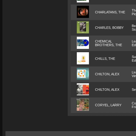
Th
CHARLATANS, THE
Pi
Be
CHARLES, BOBBY
St
CHEMICAL
Le
BROTHERS, THE
Edi
Su
CHILLS, THE
Edi
Li
CHILTON, ALEX
Vin
CHILTON, ALEX
Se
Co
CORYEL, LARRY
Fr