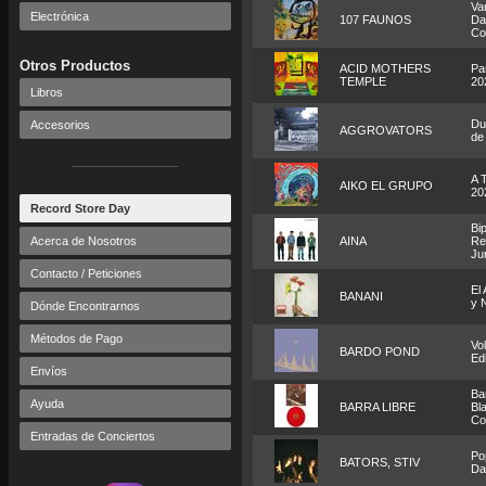
Va
Electrónica
107 FAUNOS
Da
Co
Otros Productos
ACID MOTHERS
Pa
TEMPLE
20
Libros
Dub
Accesorios
AGGROVATORS
de
A 
AIKO EL GRUPO
20
Record Store Day
Bip
Acerca de Nosotros
AINA
Re
Ju
Contacto / Peticiones
El 
BANANI
y 
Dónde Encontrarnos
Métodos de Pago
Vo
BARDO POND
Ed
Envíos
Ba
Ayuda
BARRA LIBRE
Bla
Co
Entradas de Conciertos
Po
BATORS, STIV
Da