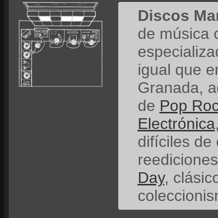
Discos Ma
de música 
especializ
igual que e
Granada, a
de
Pop Ro
Electrónica
difíciles de
reedicione
Day
, clási
coleccionis