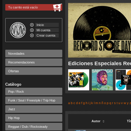
Tu carrito está vacío
Inicio
Mi cuenta
Crear cuenta
Novedades
Recomendaciones
Ediciones Especiales Re
Ofertas
Catálogo
Pop / Rock
Funk / Soul / Freestyle / Trip Hop
a
b
c
d
e
f
g
h
i
j
k
l
m
n
ñ
o
p
q
r
s
t
u
v
w
y
Jazz
Hip Hop
Autor
Tí
Reggae / Dub / Rocksteady