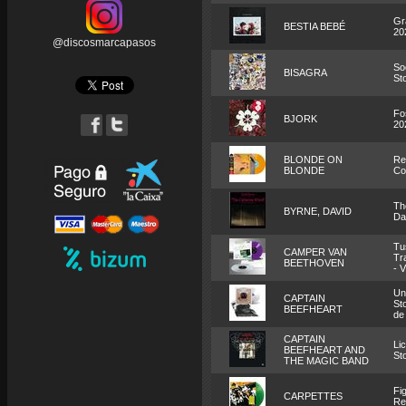
Gr
BESTIA BEBÉ
20
@discosmarcapasos
Soc
BISAGRA
St
Fo
BJORK
20
BLONDE ON
Re
BLONDE
Co
Th
BYRNE, DAVID
Da
Tu
CAMPER VAN
Tr
BEETHOVEN
- V
Un
CAPTAIN
St
BEEFHEART
de
CAPTAIN
Li
BEEFHEART AND
St
THE MAGIC BAND
Fi
CARPETTES
Re