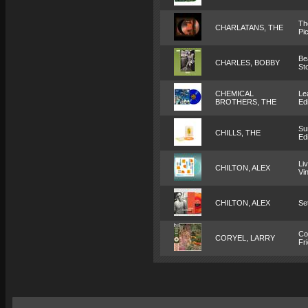
Th
CHARLATANS, THE
Pi
Be
CHARLES, BOBBY
St
CHEMICAL
Le
BROTHERS, THE
Edi
Su
CHILLS, THE
Edi
Li
CHILTON, ALEX
Vin
CHILTON, ALEX
Se
Co
CORYEL, LARRY
Fr