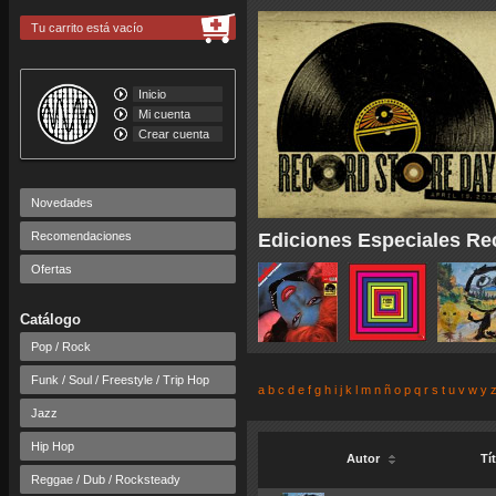
Tu carrito está vacío
Inicio
Mi cuenta
Crear cuenta
Novedades
Recomendaciones
Ediciones Especiales Re
Ofertas
Catálogo
Pop / Rock
Funk / Soul / Freestyle / Trip Hop
a
b
c
d
e
f
g
h
i
j
k
l
m
n
ñ
o
p
q
r
s
t
u
v
w
y
Jazz
Hip Hop
Autor
Tí
Reggae / Dub / Rocksteady