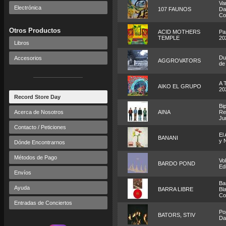
Va
Electrónica
107 FAUNOS
Da
Co
Otros Productos
ACID MOTHERS
Pa
TEMPLE
20
Libros
Dub
Accesorios
AGGROVATORS
de
A 
AIKO EL GRUPO
20
Record Store Day
Bip
Acerca de Nosotros
AINA
Re
Ju
Contacto / Peticiones
El 
BANANI
y 
Dónde Encontrarnos
Métodos de Pago
Vo
BARDO POND
Ed
Envíos
Ba
Ayuda
BARRA LIBRE
Bla
Co
Entradas de Conciertos
Po
BATORS, STIV
Da