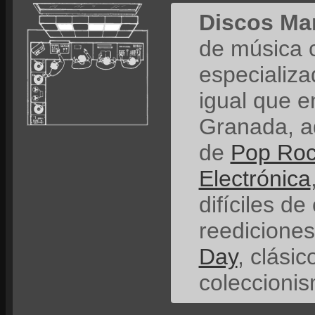
Discos Ma
de música 
especializ
igual que e
Granada, a
de
Pop Ro
Electrónica
difíciles de
reedicione
Day
, clási
coleccionis