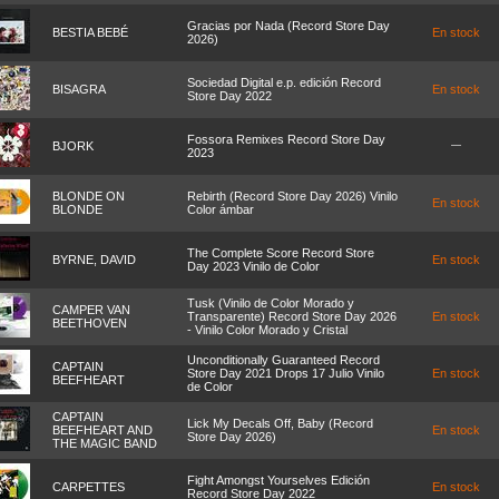
Gracias por Nada (Record Store Day
BESTIA BEBÉ
En stock
2026)
Sociedad Digital e.p. edición Record
BISAGRA
En stock
Store Day 2022
Fossora Remixes Record Store Day
BJORK
2023
BLONDE ON
Rebirth (Record Store Day 2026) Vinilo
En stock
BLONDE
Color ámbar
The Complete Score Record Store
BYRNE, DAVID
En stock
Day 2023 Vinilo de Color
Tusk (Vinilo de Color Morado y
CAMPER VAN
Transparente) Record Store Day 2026
En stock
BEETHOVEN
- Vinilo Color Morado y Cristal
Unconditionally Guaranteed Record
CAPTAIN
Store Day 2021 Drops 17 Julio Vinilo
En stock
BEEFHEART
de Color
CAPTAIN
Lick My Decals Off, Baby (Record
BEEFHEART AND
En stock
Store Day 2026)
THE MAGIC BAND
Fight Amongst Yourselves Edición
CARPETTES
En stock
Record Store Day 2022