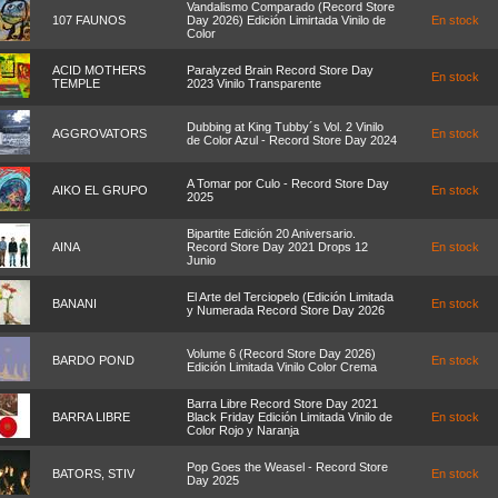
Vandalismo Comparado (Record Store
107 FAUNOS
Day 2026) Edición Limirtada Vinilo de
En stock
Color
ACID MOTHERS
Paralyzed Brain Record Store Day
En stock
TEMPLE
2023 Vinilo Transparente
Dubbing at King Tubby´s Vol. 2 Vinilo
AGGROVATORS
En stock
de Color Azul - Record Store Day 2024
A Tomar por Culo - Record Store Day
AIKO EL GRUPO
En stock
2025
Bipartite Edición 20 Aniversario.
AINA
Record Store Day 2021 Drops 12
En stock
Junio
El Arte del Terciopelo (Edición Limitada
BANANI
En stock
y Numerada Record Store Day 2026
Volume 6 (Record Store Day 2026)
BARDO POND
En stock
Edición Limitada Vinilo Color Crema
Barra Libre Record Store Day 2021
BARRA LIBRE
Black Friday Edición Limitada Vinilo de
En stock
Color Rojo y Naranja
Pop Goes the Weasel - Record Store
BATORS, STIV
En stock
Day 2025