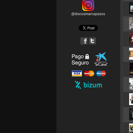
@discosmarcapasos