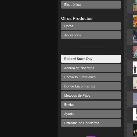
Electrónica
Otros Productos
Libros
Accesorios
Record Store Day
Acerca de Nosotros
Contacto / Peticiones
Dónde Encontrarnos
Métodos de Pago
Envíos
Ayuda
Entradas de Conciertos