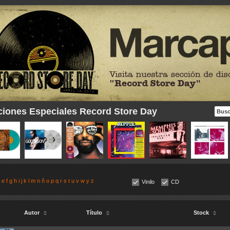
ciones Especiales Record Store Day
e
f
g
h
i
j
k
l
m
n
ñ
o
p
q
r
s
t
u
v
w
y
z
Vinilo
CD
Autor
Título
Stock