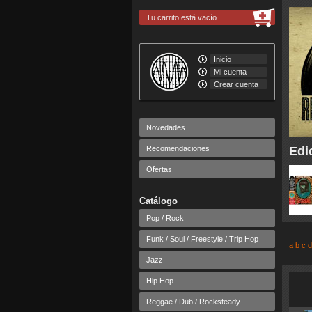
Tu carrito está vacío
Inicio
Mi cuenta
Crear cuenta
Novedades
Recomendaciones
Edi
Ofertas
Catálogo
Pop / Rock
Funk / Soul / Freestyle / Trip Hop
a
b
c
d
Jazz
Hip Hop
Reggae / Dub / Rocksteady