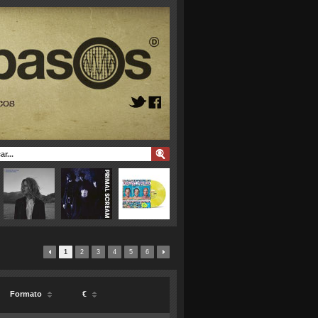
1
2
3
4
5
6
Formato
€