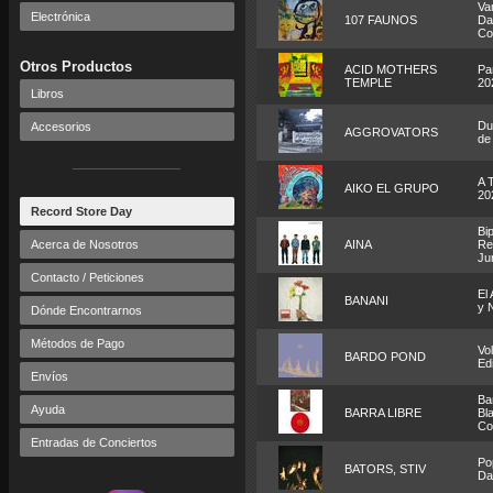
Va
Electrónica
107 FAUNOS
Da
Co
Otros Productos
ACID MOTHERS
Pa
TEMPLE
20
Libros
Dub
Accesorios
AGGROVATORS
de
A 
AIKO EL GRUPO
20
Record Store Day
Bip
Acerca de Nosotros
AINA
Re
Ju
Contacto / Peticiones
El 
BANANI
y 
Dónde Encontrarnos
Métodos de Pago
Vo
BARDO POND
Ed
Envíos
Ba
Ayuda
BARRA LIBRE
Bla
Co
Entradas de Conciertos
Po
BATORS, STIV
Da