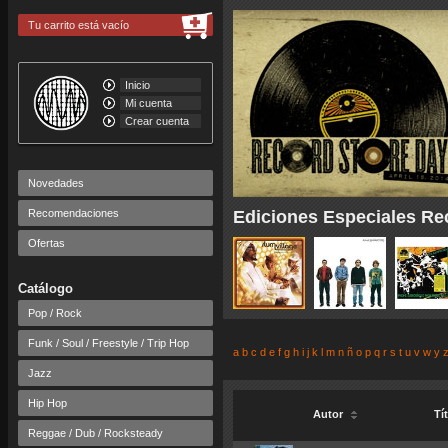
Tu carrito está vacío
Inicio
Mi cuenta
Crear cuenta
Novedades
Recomendaciones
Ediciones Especiales Re
Ofertas
Catálogo
Pop / Rock
Funk / Soul / Freestyle / Trip Hop
a
b
c
d
e
f
g
h
i
j
k
l
m
n
ñ
o
p
q
r
s
t
u
v
w
y
Jazz
Hip Hop
Autor
Tí
Reggae / Dub / Rocksteady