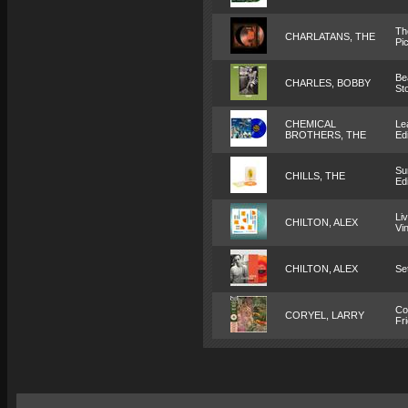
Th
CHARLATANS, THE
Pi
Be
CHARLES, BOBBY
St
CHEMICAL
Le
BROTHERS, THE
Edi
Su
CHILLS, THE
Edi
Li
CHILTON, ALEX
Vin
CHILTON, ALEX
Se
Co
CORYEL, LARRY
Fr