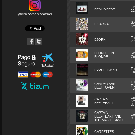
Gr
BESTIA BEBÉ
20
@discosmarcapasos
Soc
BISAGRA
St
Fo
BJORK
20
BLONDE ON
Re
BLONDE
Co
Th
BYRNE, DAVID
Da
Tu
CAMPER VAN
Tr
BEETHOVEN
- V
Un
CAPTAIN
St
BEEFHEART
de
CAPTAIN
Li
BEEFHEART AND
St
THE MAGIC BAND
Fi
CARPETTES
Re