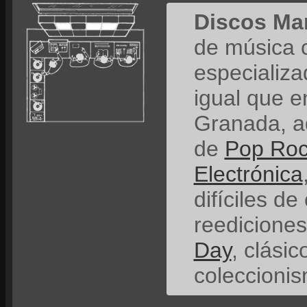
Discos Ma
de música 
especializ
igual que e
Granada, a
de
Pop Ro
Electrónica
difíciles de
reedicione
Day
, clási
coleccionis