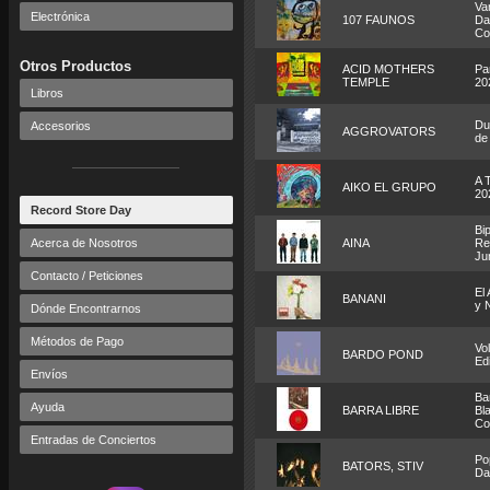
Va
Electrónica
107 FAUNOS
Da
Co
Otros Productos
ACID MOTHERS
Pa
TEMPLE
20
Libros
Dub
Accesorios
AGGROVATORS
de
A 
AIKO EL GRUPO
20
Record Store Day
Bip
Acerca de Nosotros
AINA
Re
Ju
Contacto / Peticiones
El 
BANANI
y 
Dónde Encontrarnos
Métodos de Pago
Vo
BARDO POND
Ed
Envíos
Ba
Ayuda
BARRA LIBRE
Bla
Co
Entradas de Conciertos
Po
BATORS, STIV
Da