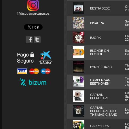
Gr
BESTIA BEBÉ
20
@discosmarcapasos
Soc
BISAGRA
St
Fo
BJORK
20
BLONDE ON
Re
BLONDE
Co
Th
BYRNE, DAVID
Da
Tu
CAMPER VAN
Tr
BEETHOVEN
- V
Un
CAPTAIN
St
BEEFHEART
de
CAPTAIN
Li
BEEFHEART AND
St
THE MAGIC BAND
Fi
CARPETTES
Re