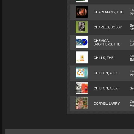
Th
CHARLATANS, THE
Pi
Be
CHARLES, BOBBY
St
CHEMICAL
Le
BROTHERS, THE
Edi
Su
CHILLS, THE
Edi
Li
CHILTON, ALEX
Vin
CHILTON, ALEX
Se
Co
CORYEL, LARRY
Fr