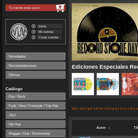
Tu carrito está vacío
Inicio
Mi cuenta
Crear cuenta
Novedades
Recomendaciones
Ediciones Especiales Re
Ofertas
Catálogo
Pop / Rock
Funk / Soul / Freestyle / Trip Hop
a
b
c
d
e
f
g
h
i
j
k
l
m
n
ñ
o
p
q
r
s
t
u
v
w
y
Jazz
Hip Hop
Autor
Tí
Reggae / Dub / Rocksteady