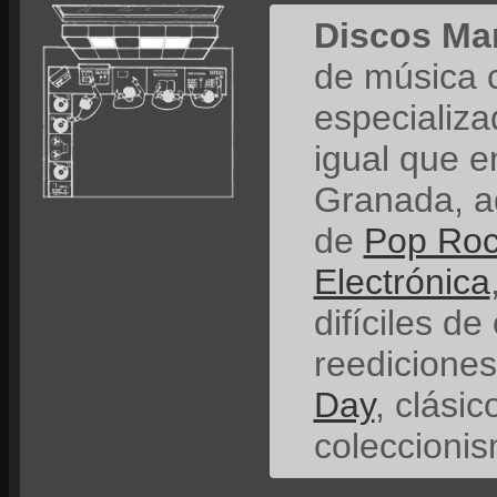
Discos Ma
de música 
especializ
igual que e
Granada, a
de
Pop Ro
Electrónica
difíciles de
reedicione
Day
, clási
coleccionis