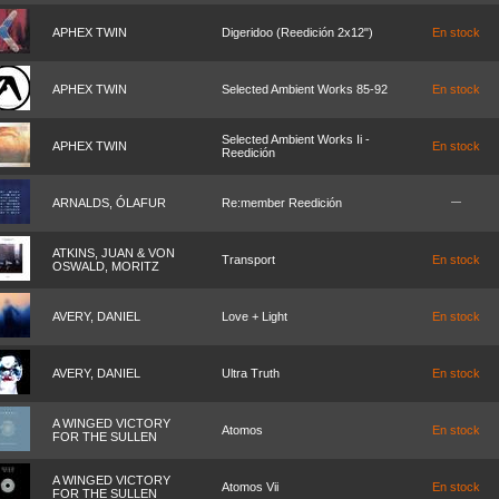
APHEX TWIN
Digeridoo (Reedición 2x12")
En stock
APHEX TWIN
Selected Ambient Works 85-92
En stock
Selected Ambient Works Ii -
APHEX TWIN
En stock
Reedición
ARNALDS, ÓLAFUR
Re:member Reedición
ATKINS, JUAN & VON
Transport
En stock
OSWALD, MORITZ
AVERY, DANIEL
Love + Light
En stock
AVERY, DANIEL
Ultra Truth
En stock
A WINGED VICTORY
Atomos
En stock
FOR THE SULLEN
A WINGED VICTORY
Atomos Vii
En stock
FOR THE SULLEN