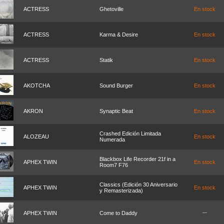
ACTRESS
Ghetoville
En stock
ACTRESS
Karma & Desire
En stock
ACTRESS
Statik
En stock
AKOTCHA
Sound Burger
En stock
AKRON
Synaptic Beat
En stock
Crashed Edición Limitada
ALOZEAU
En stock
Numerada
Blackbox Life Recorder 21f in a
APHEX TWIN
En stock
Room7 F76
Classics (Edición 30 Aniversario
APHEX TWIN
En stock
y Remasterizada)
APHEX TWIN
Come to Daddy