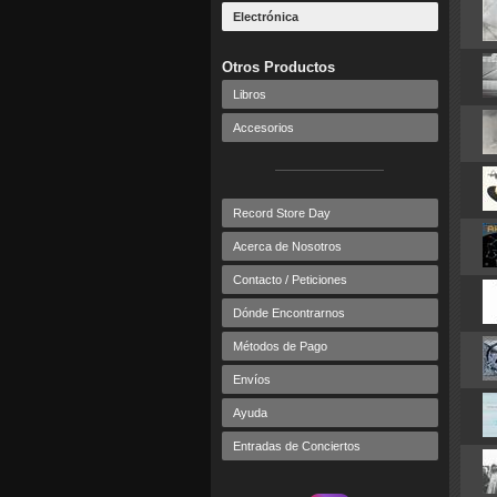
Electrónica
Otros Productos
Libros
Accesorios
Record Store Day
Acerca de Nosotros
Contacto / Peticiones
Dónde Encontrarnos
Métodos de Pago
Envíos
Ayuda
Entradas de Conciertos