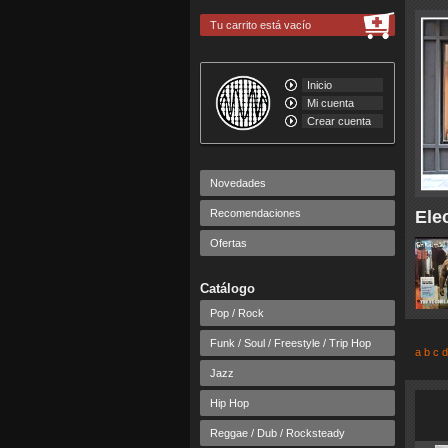
Tu carrito está vacío
Inicio
Mi cuenta
Crear cuenta
Novedades
Recomendaciones
Ele
Ofertas
Catálogo
Pop / Rock
Funk / Soul / Freestyle / Trip Hop
a
b
c
d
Jazz
Hip Hop
Reggae / Dub / Rocksteady