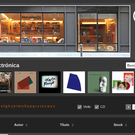
ctrónica
e
f
g
h
i
j
k
l
m
n
ñ
o
p
q
r
s
t
u
v
w
y
z
Vinilo
CD
Autor
Título
Stock