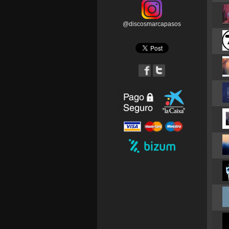
@discosmarcapasos