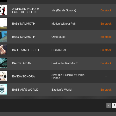
A WINGED VICTORY
Iris (Banda Sonora)
En stock
FOR THE SULLEN
BABY MAMMOTH
Motion Without Pain
En stock
BABY MAMMOTH
Octo Muck
En stock
BAD EXAMPLES, THE
Human Hell
En stock
BAKER, AIDAN
Lost in the Rat MacE
En stock
Sirat (Lp + Single 7") Vinilo
BANDA SONORA
Blanco
BASTIAN´S WORLD
Bastian´s World
En stock
1