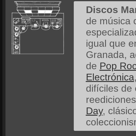
Discos Ma
de música 
especializ
igual que e
Granada, a
de
Pop Ro
Electrónica
difíciles de
reedicione
Day
, clási
coleccionis