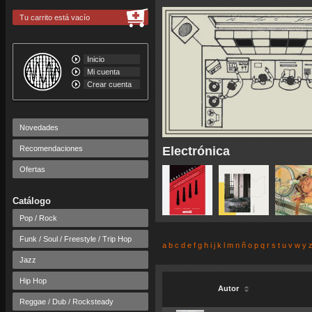
Tu carrito está vacío
Inicio
Mi cuenta
Crear cuenta
Novedades
Recomendaciones
Electrónica
Ofertas
Catálogo
Pop / Rock
Funk / Soul / Freestyle / Trip Hop
a
b
c
d
e
f
g
h
i
j
k
l
m
n
ñ
o
p
q
r
s
t
u
v
w
y
Jazz
Hip Hop
Autor
Reggae / Dub / Rocksteady